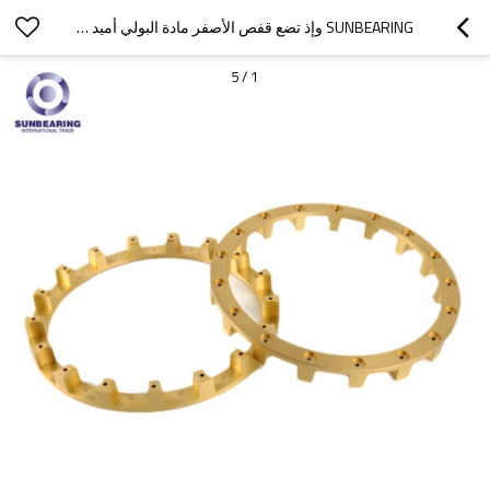
SUNBEARING وإذ تضع قفص الأصفر مادة البولي أميد 66
5
/
1