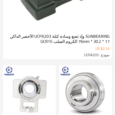
SUNBEARING وإذ تضع وسادة كتلة UCPA203 الأخضر الداكن
17 * 30.2 * 76mm الكروم الصلب GCR15
US $
2.14
نموذج : UCPA203