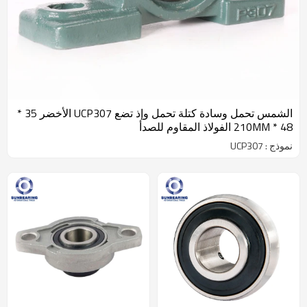
الشمس تحمل وسادة كتلة تحمل وإذ تضع UCP307 الأخضر 35 *
48 * 210MM الفولاذ المقاوم للصدأ
نموذج : UCP307