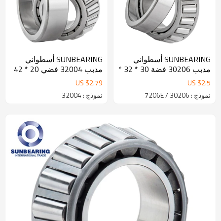
SUNBEARING أسطواني
SUNBEARING أسطواني
مدبب 30206 فضة 30 * 32 *
مدبب 32004 فضي 20 * 42
16mm كروم فولاذ GCR15
* 15 ملم كروم فولاذ GCR15
US $
2.79
US $
2.5
نموذج : 30206 / 7206E
نموذج : 32004