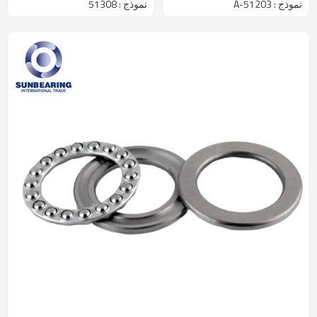
نموذج : 51203-A
نموذج : 51308