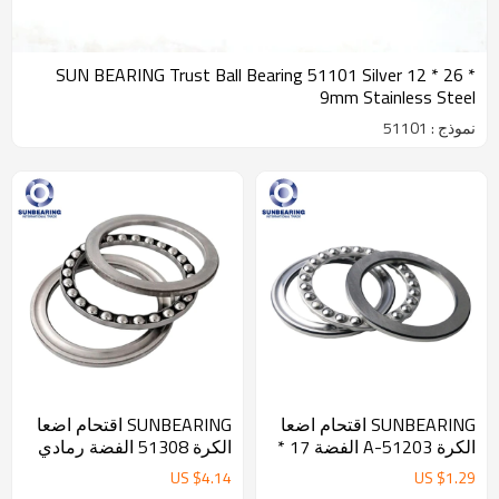
SUN BEARING Trust Ball Bearing 51101 Silver 12 * 26 *
9mm Stainless Steel
نموذج : 51101
SUNBEARING اقتحام اضعا
SUNBEARING اقتحام اضعا
الكرة 51203-A الفضة 17 *
الكرة 51308 الفضة رمادي
35 * 12MM كروم الصلب
40 * 78 * 26mm تشومي
US $
4.14
US $
1.29
GCR15
الصلب GCR15