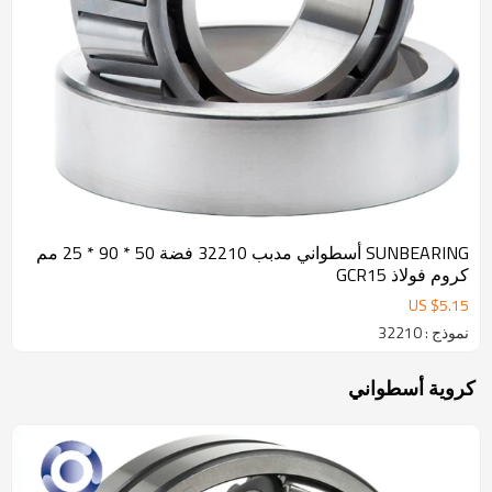
SUNBEARING أسطواني مدبب 32210 فضة 50 * 90 * 25 مم
كروم فولاذ GCR15
US $
5.15
نموذج : 32210
كروية أسطواني