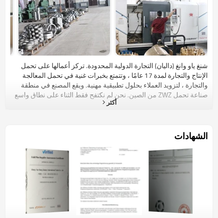
شنغ ياو وانغ (داليان) التجارة الدولية المحدودة. تركز أعمالها على تحمل
الإنتاج والتجارة لمدة 17 عامًا ، وتتمتع بخبرات غنية في تحمل المعالجة
والتجارة ، لتزويد العملاء بحلول تطبيقية مهنية. ويقع المصنع في منطقة
صناعة تحمل ZWZ من الصين. نحن لم نكتفح فقط الثناء على نطاق واسع
أكثر
في السوق المحلية للصين ، ولدينا أيضا مكانة معينة في السوق الدولية ،
مثل بريطانيا وأفريقيا وسوق جنوب شرق آسيا. أقمنا علاقات متبادلة
المنفعة للتعاون طويل الأجل مع العديد من العملاء الدوليين. تتطلع She ng
Yao Wang (داليان) إلى تعزيز التعاون معكم وخلق مستقبل مزدهر يداً بيد!
الشهادات