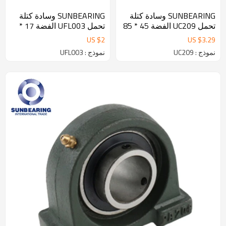
SUNBEARING وسادة كتلة
SUNBEARING وسادة كتلة
تحمل UC209 الفضة 45 * 85
تحمل UFL003 الفضة 17 *
* 49.2mm الكروم الصلب
71 * 46MM الفولاذ المقاوم
US $
2
US $
3.29
GCR15
للصدأ GCR15
نموذج : UC209
نموذج : UFL003