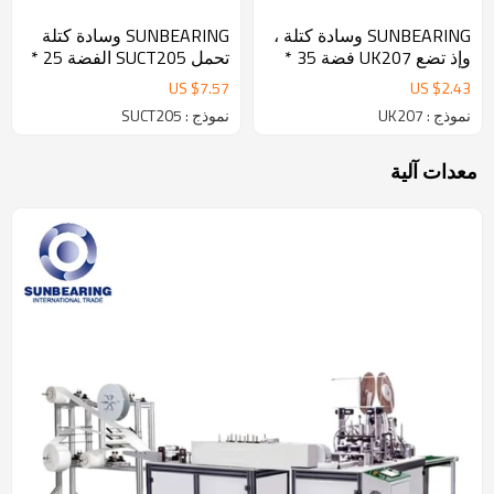
SUNBEARING وسادة كتلة ،
SUNBEARING وسادة كتلة
وإذ تضع UK207 فضة 35 *
تحمل SUCT205 الفضة 25 *
72 * 30MM GCR15 الفولاذ
97 * 89mm GCR15 الفولاذ
US $
7.57
US $
2.43
المقاوم للصدأ
المقاوم للصدأ
نموذج : UK207
نموذج : SUCT205
معدات آلية