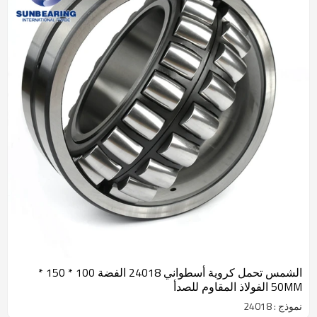
الشمس تحمل كروية أسطواني 24018 الفضة 100 * 150 *
50MM الفولاذ المقاوم للصدأ
نموذج : 24018