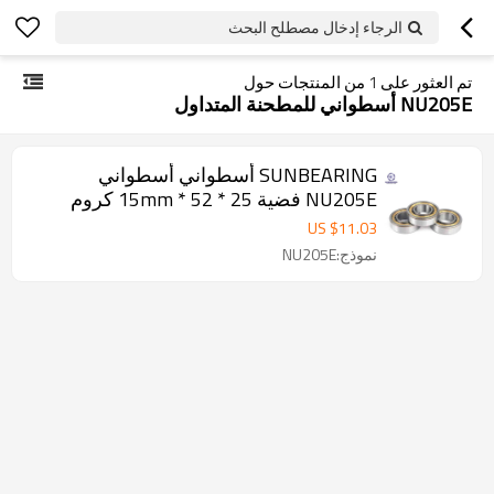
الرجاء إدخال مصطلح البحث
تم العثور على
1
من المنتجات حول
NU205E أسطواني للمطحنة المتداول
SUNBEARING أسطواني أسطواني
NU205E فضية 25 * 52 * 15mm كروم
فولاذ GCR15
US $
11.03
نموذج:NU205E