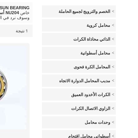
SUN BEARING المتداول تحمل الصانع
الخصم والترويج لجميع الحاملة
خاص
NU204 أسطواني للمحرك
وسوف نرد في ال
محامل كروية
1 نتيجة
قائمة
عرض
الذاتي محاذاة الكرات
محامل أسطوانية
المحامل الكرة فحوى
مدبب المحامل الدوارة الاتجاه
الكرات الأخدود العميق
الزاوي الاتصال الكرات
وحدات محامل
أسطواني محامل اقتحام