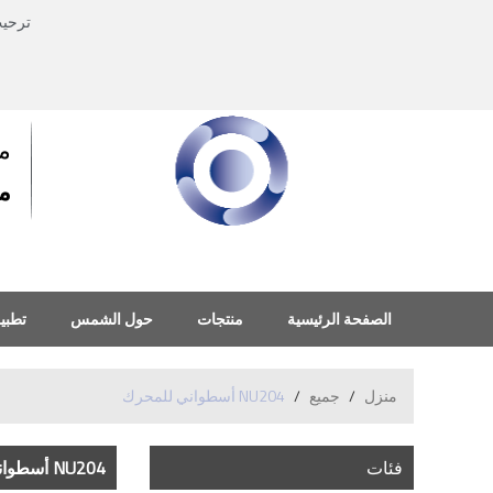
ترحي
م
منذ
الصفحة الرئيسية
منتجات
حول الشمس
تطبي
منزل
/
جميع
/
NU204 أسطواني للمحرك
فئات
NU204 أسطواني للمحرك