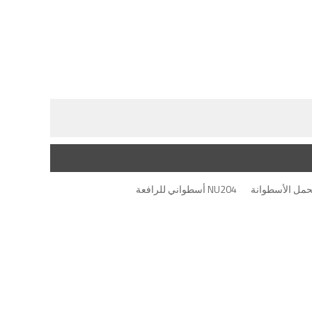
NU204 أسطواني للرافعة