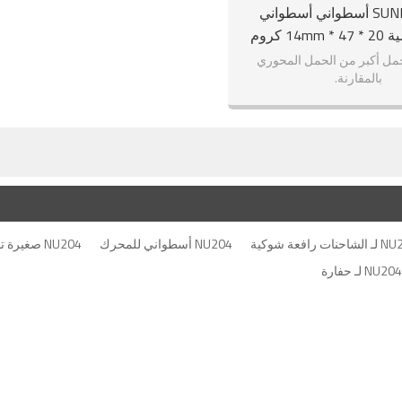
SUNBEARING أسطواني أسطواني
NU204 فضية 20 * 47 * 14mm كروم
فولاذ GCR15
حمل أكبر من الحمل المحوري
بالمقارنة.
NU204 أسطواني للمحرك
NU204 صغيرة تحمل الأسطوانة