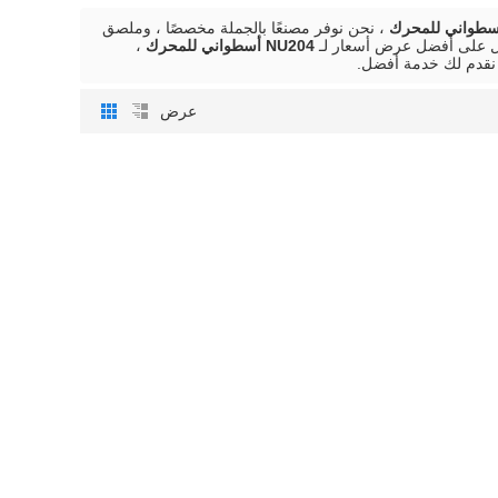
، نحن نوفر مصنعًا بالجملة مخصصًا ، وملصق
صول على أفضل عرض أسعار لـ
NU204 أسطواني للمحرك
،
قدم لك خدمة أفضل.
عرض