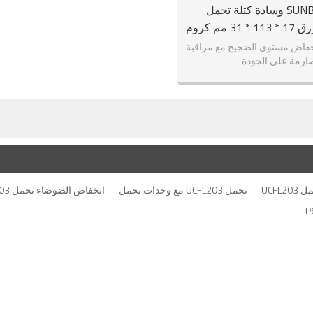
SUNBEARING وسادة كتلة تحمل
UCFL203 الأزرق 17 * 113 * 31 مم كروم
الصلب GCR15
انخفاض مستوى الضجيج مع مراقبة
ارمة على الجودة
UCFL
تحمل UCFL203 مع وحدات تحمل
انخفاض الضوضاء تحمل UCFL203