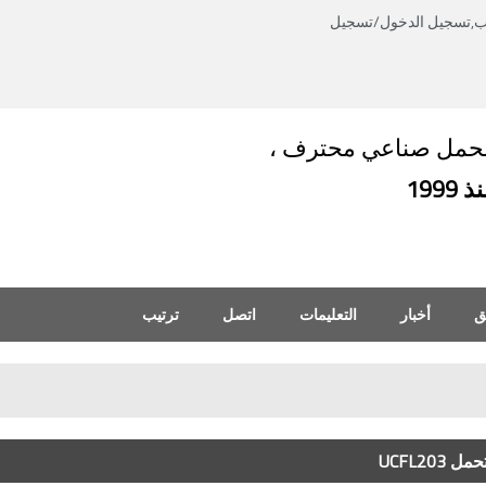
ب,
تسجيل الدخول
/
تسجيل
العربية
English
العربية
حمل صناعي محترف ،
 1999
ق
أخبار
التعليمات
اتصل
ترتيب
UCFL20