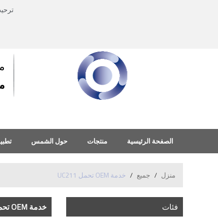
ترحي
م
منذ
الصفحة الرئيسية
منتجات
حول الشمس
تطبي
منزل
/
جميع
/
خدمة OEM تحمل UC211
فئات
خدمة OEM تحمل UC211