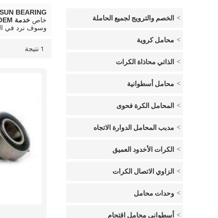
SUN BEARING المتداول تحمل الصانع
الخصم والترويج لجميع الحاملة
خاص
خدمة OEM تحمل UC211
وسوف نرد في ال
محامل كروية
1 نتيجة
قائمة
عرض
الذاتي محاذاة الكرات
محامل أسطوانية
المحامل الكرة فحوى
مدبب المحامل الدوارة الاتجاه
الكرات الأخدود العميق
الزاوي الاتصال الكرات
وحدات محامل
أسطواني محامل اقتحام