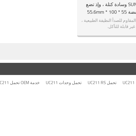
SUNBEARING وسادة كتلة ، وإذ تضع
UC211 الفضة 55 * 100 * 55.6mm
م الصلب GCR15
المقاوم للصدأ النظيفة الطبيعية ،
غير قابلة للتآكل.
تحمل UC211 RS
تحمل وحدات UC211
خدمة OEM تحمل UC211