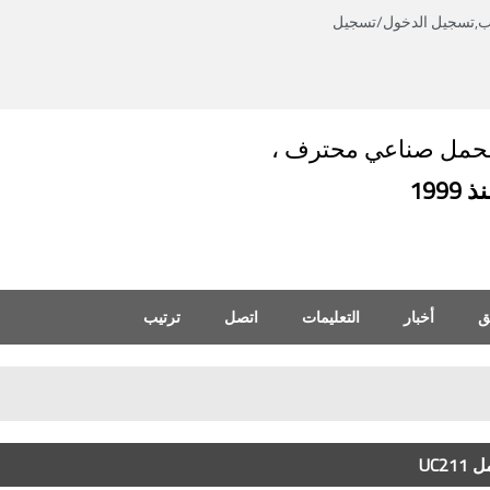
ب,
تسجيل الدخول
/
تسجيل
العربية
English
العربية
حمل صناعي محترف ،
 1999
ق
أخبار
التعليمات
اتصل
ترتيب