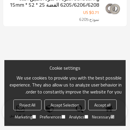
6205/6206/6208 الفضة 25 * 52 * 15mm
الكروم الصلب GCR15
US $
0.71
نموذج:6205
Cookie settings
We use cookies to provide you with the best possible
experience. They also allow us to analyze user behavior in
order to constantly improve the website for you.
Reject All
Accept Selection
Accept all
منزل
بحث
فئة
ارسال التحقيق
Marketing
Preferences
Analytics
Necessary