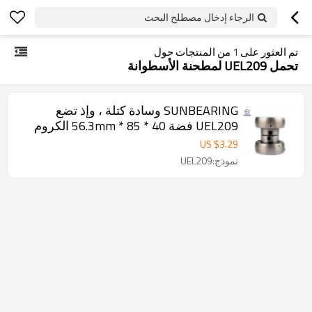
الرجاء إدخال مصطلح البحث
تم العثور على
1
من المنتجات حول
تحمل UEL209 لمطحنة الأسطوانة
SUNBEARING وسادة كتلة ، وإذ تضع
UEL209 فضة 40 * 85 * 56.3mm الكروم
الصلب GCR15
US $
3.29
نموذج:UEL209