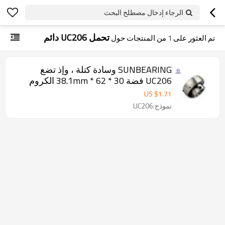
الرجاء إدخال مصطلح البحث
تحمل UC206 دائم
تم العثور على
1
من المنتجات حول
SUNBEARING وسادة كتلة ، وإذ تضع
UC206 فضة 30 * 62 * 38.1mm الكروم
الصلب GCR15
US $
1.71
نموذج:UC206