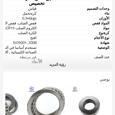
تخصيص
وحدات التصميم
قياس
بناء
كرة
تحمل
الأوزان
0.346kgs
المواد قفص
قفص الصلب. قفص النحاس
مواد
الكروم الصلب GCR15
كرة
نوع
الكرة الصلب
نوع الأختام
افتح
شهادة
ISO9001: 2008
الوضعية
تستخدم أساسا في المعادن ،
الصناعة الكيميائية ، آلات ال
عدد الصف
غير مرتبطة
الأبعاد
رؤية المزيد
د تتحمل القطر
70
مم
القطر الخارجي
95MM
دقة التقييم
4 P6 P2
P0 P5 P
يوصي
تخليص
C2 C3 C4 C5 C0
H- إجمالي العرض
18
مم
تصنيفات الحمل الأساسية
تصنيف الحمل الديناميكي
43500N
C0r ثابت تصنيف الحمل
127000N