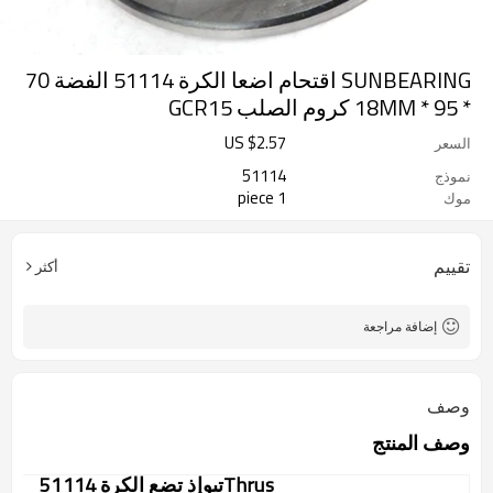
SUNBEARING اقتحام اضعا الكرة 51114 الفضة 70
* 95 * 18MM كروم الصلب GCR15
US $
2.57
السعر
51114
نموذج
1 piece
موك
تقييم
أكثر
إضافة مراجعة
وصف
وصف المنتج
Thrus
تي
وإذ تضع الكرة 51114