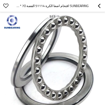
SUNBEARING اقتحام اضعا الكرة 51114 الفضة 70 * 95 * 18MM كروم الصلب GCR15
5
/
1