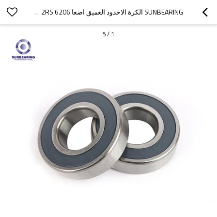
SUNBEARING الكرة الاخدود العميق اضعا 6206 2RS الأسود 30 * 62 * 16MM الكروم الصلب GCR15
5
/
1