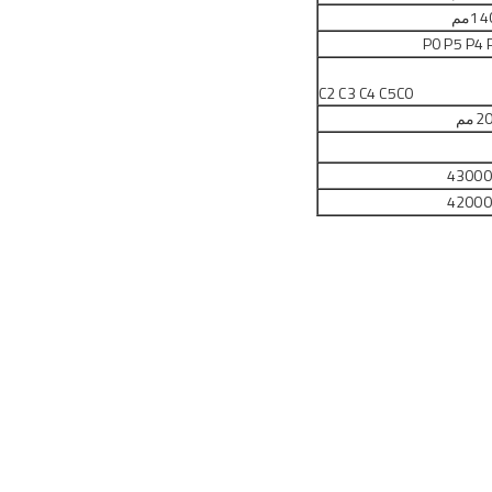
14
مم
P0 P5 P
4 
C2 C3 C4 C5
C0
2
مم
43000
42000