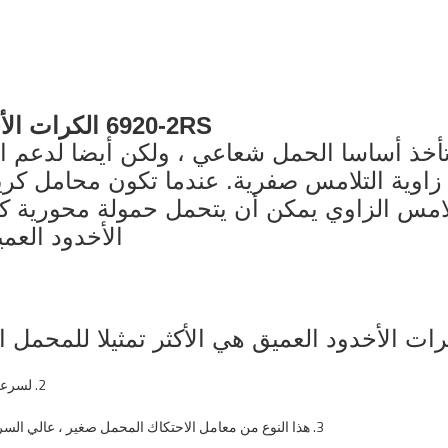
6920-2RS الكرات الأخدود العميق قسم رقيقة واضعا الكرة
كرات الأخدود العميق 61920 تأخذ أساسا الحمل شعاعي ، ولك
 زاوية التلامس صفرية. عندما تكون محامل ك
لامس الزاوي يمكن أن يتحمل حمولة محورية كب
الأخدود العمي
2. لسرعة عالية أو تشغيل عالية السرعة ، ودائم للغاية ، دون صيانة منتظمة.
3. هذا النوع من معامل الاحتكاك المحمل صغير ، عالي السرعة ، هيكل بسيط ، تكلفة منخفضة ، يسهل تحقيق دقة تصنيع عالية.