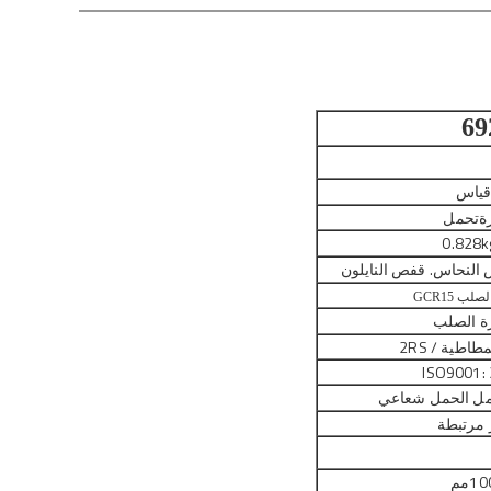
69
ياس
ة
تحمل
0.828k
لنحاس. قفص النايلون
لب GCR15
ة الصلب
طاطية / 2RS
ISO9001:
مل الحمل شعاعي
 مرتبطة
10
مم