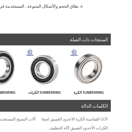
4. نطاق الحجم والأشكال المتنوعة ، المستخدمة في الأدوات الدقيقة ، المحركات منخفضة الضوضاء ، السيارات ، الدراجات النارية وصناعات الآلات العامة ، صناعة الآلات ، فئة المحامل الأكثر استخدامًا.
المنتجات ذات الصلة
SUNBEARING الكرة
SUNBEARING الكرات
الاخدود العميق اضعا 6007
الأخدود العميق 6304E
الاخدود ال
الكلمات الدالة
الفضة 35 * 62 * 14MM
الفضة 20 * 52 * 15MM
GCR القياسية الكرة الاخدود العميق اضعا
آلات النسيج المستخدمة  Groove Ball Bearing
كروم الصلب GCR15
الفولاذ المقاوم للصدأ
9MM ك
الكرات الأخدود العميق لآلة التنظيف
R15
GCR15