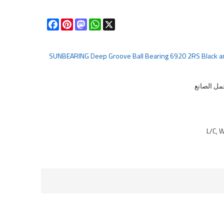
Facebook
Pinterest
Mastodon
WhatsApp
X
SUNBEARING Deep Groove Ball Bearing 6920 2RS Black 
L/C, 