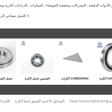
5. الحمل شعاعي الرئيسي ، ويمكن أيضا أن تصمد أمام كمية معينة من الحمل المحوري.
SUNBEARING الكرة
SUNBEARING الكرات
الشمس تحمل الكرة
تحمل الش
عميق اضعا
الأخدود العميق 698 فضية
الاخدود العميق 608 فضية
16006 فضة 30 * 55 *
8 * 19 * 6MM الفولاذ
8 * 22 * 7mm والكروم
Deep
المتداول الأخدود العميق اضعا الكرة
الكرة ا
روم الصلب
المقاوم للصدأ GCR15
الصلب
الفولاذ الم
GC