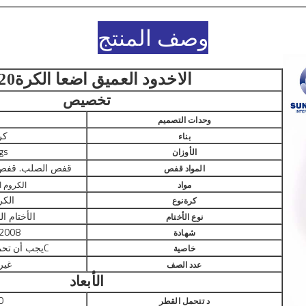
وصف المنتج
الاخدود العميق اضعا الكرة
20
تخصيص
ق
وحدات التصميم
كر
بناء
gs
الأوزان
قفص الصلب. قفص ا
المواد قفص
مواد
الكروم الص
الكر
كرة
نوع
الأختام الم
نوع الأختام
 2008
شهادة
C
يجب أن تح
خاصية
غير
عدد الصف
الأبعاد
0
د تتحمل القطر