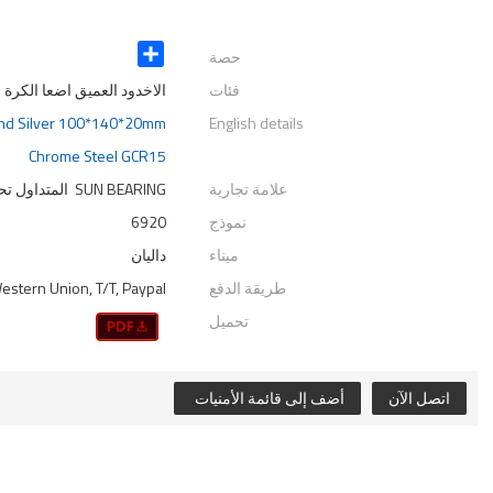
حصة
Share
فئات
الاخدود العميق اضعا الكرة
and Silver 100*140*20mm
English details
Chrome Steel GCR15
علامة تجارية
SUN BEARING المتداول تحمل الصانع
نموذج
6920
ميناء
داليان
طريقة الدفع
Western Union, T/T, Paypal
تحميل
اتصل الآن
أضف إلى قائمة الأمنيات