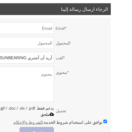
الرجاء ارسال رسالة إلينا
Email
*
المحمول
*
لقب
*
محتوى
يدعم فقط .rar / .zip / .jpg / .png / .gif / .doc / .xls / .pdf ، بحد أقصى 20 ميجا
تحميل
ملحق
توافق على استخدام شروط الخدمة,
الشروط والاحكام