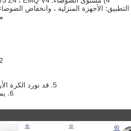
4) مستوى الضوضاء: EMQ V1 Z2 ، EMQ V2 Z3 ، EMQ V3 Z4 ، EMQ V4
مك
2. يمكن
5. قد نورد الكرة الأرضية الأخرى
6. يمكننا تقديم