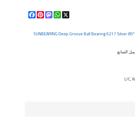
Facebook
Pinterest
Mastodon
WhatsApp
X
SUNBEARING Deep Groove Ball Bearing 6217 Silver 8
L/C, 