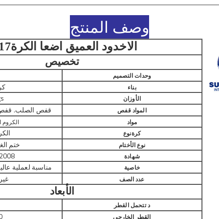
وصف المنتج
الاخدود العميق اضعا الكرة
17
تخصيص
ق
وحدات التصميم
كر
بناء
gs
الأوزان
قفص الصلب. قفص ا
المواد قفص
مواد
الكروم الص
الكر
كرة
نوع
ختم الغ
نوع الأختام
 2008
شهادة
مناسبة لعملية عالية
خاصية
غير
عدد الصف
الأبعاد
5
د تتحمل القطر
0
القطر الخارجي