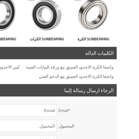
SUNBEARING الكرة
SUNBEARING الكرات
الاخدود العميق اضعا 6007
الأخدود العميق 6304E
الاخدود ال
الكلمات الدالة
الفضة 35 * 62 * 14MM
الفضة 20 * 52 * 15MM
واضعا الكرة الاخدود العميق مع ورقة البيانات الفنية
كبير الاخدود
كروم الصلب GCR15
الفولاذ المقاوم للصدأ
9MM ك
واضعا الكرة الاخدود العميق مع الدعم الفني
R15
GCR15
الرجاء ارسال رسالة إلينا
Email
*
المحمول