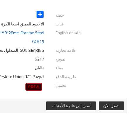
حصة
Share
فئات
الاخدود العميق اضعا الكرة
5*150*28mm Chrome Steel
English details
GCR15
علامة تجارية
SUN BEARING المتداول تحمل الصانع
نموذج
6217
ميناء
داليان
طريقة الدفع
Western Union, T/T, Paypal
تحميل
اتصل الآن
أضف إلى قائمة الأمنيات