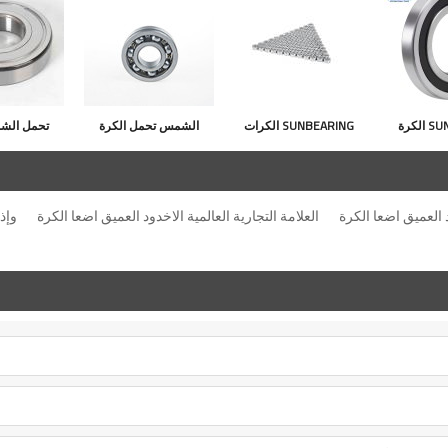
SUNBEARING الكرة
SUNBEARING الكرات
الشمس تحمل الكرة
تحمل الش
عميق اضعا
الأخدود العميق 698 فضية
الاخدود العميق 608 فضية
16006 فضة 30 * 55 *
8 * 19 * 6MM الفولاذ
8 * 22 * 7mm والكروم
 العميق اضعا الكرة
العلامة التجارية العالمية الاخدود العميق اضعا الكرة
وإذ ت
روم الصلب
المقاوم للصدأ GCR15
الصلب
الفولاذ الم
GC