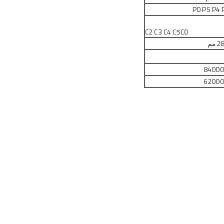
P0 P5 P
4 
C2 C3 C4 C5
C0
2
مم
84000
62000