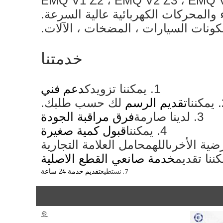
ونات السيارات ، المضخات ، الآلات.
خدمتنا
1. يمكننا تزويدك
دعم فني
نا
تقديم الرسم
لك حسب طلبك.
3. لدينا صارمة
فرق مراقبة الجودة
4. يمكننا
قبول كمية صغيرة
الله
محامل العلامة التجارية
خدمة صانعي القطع الاصلية
7. نستطيع
تقديم خدمة 24 ساعة