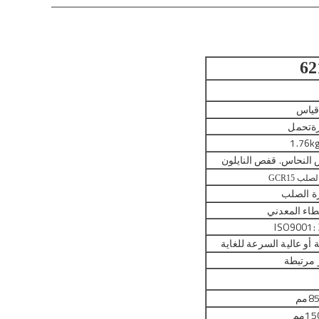
62
ياس
ة
تحمل
1.76k
لنحاس. قفص النايلون
لب GCR15
ة الصلب
طاء المعدني
ISO9001:
 أو عالية السرعة للغاية
 مرتبطة
8
مم
15
مم